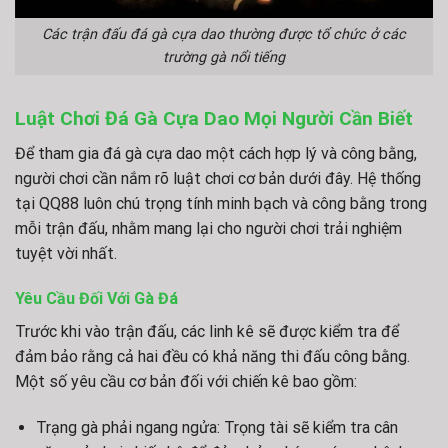
Các trận đấu đá gà cựa dao thường được tổ chức ở các
trường gà nổi tiếng
Luật Chơi Đá Gà Cựa Dao Mọi Người Cần Biết
Để tham gia đá gà cựa dao một cách hợp lý và công bằng,
người chơi cần nắm rõ luật chơi cơ bản dưới đây. Hệ thống
tại QQ88 luôn chú trọng tính minh bạch và công bằng trong
mỗi trận đấu, nhằm mang lại cho người chơi trải nghiệm
tuyệt vời nhất.
Yêu Cầu Đối Với Gà Đá
Trước khi vào trận đấu, các linh kê sẽ được kiểm tra để
đảm bảo rằng cả hai đều có khả năng thi đấu công bằng.
Một số yêu cầu cơ bản đối với chiến kê bao gồm:
Trạng gà phải ngang ngửa: Trọng tài sẽ kiểm tra cân