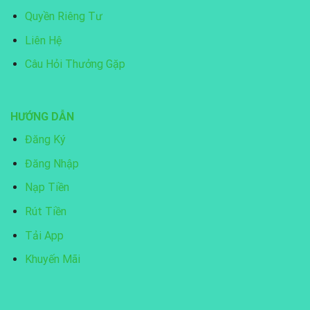
Quyền Riêng Tư
Liên Hệ
Câu Hỏi Thưởng Gặp
HƯỚNG DẪN
Đăng Ký
Đăng Nhập
Nạp Tiền
Rút Tiền
Tải App
Khuyến Mãi